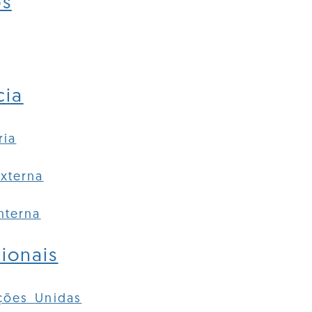
os
cia
ria
xterna
nterna
ionais
ções Unidas