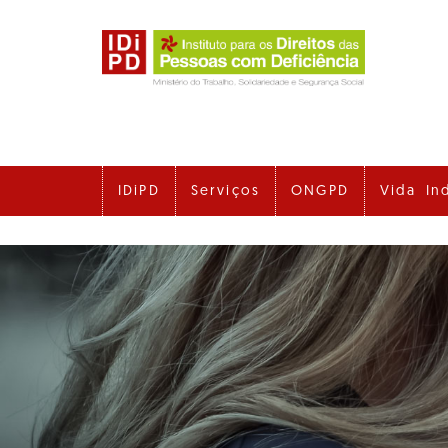
Ir
para
o
conteúdo
principal
IDiPD
Serviços
ONGPD
Vida In