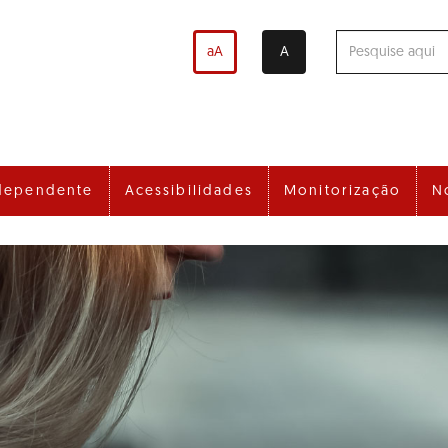
aA
A
dependente
Acessibilidades
Monitorização
N