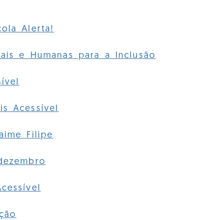
ola Alerta!
iais e Humanas para a Inclusão
ível
s Acessível
aime Filipe
 dezembro
cessível
ação