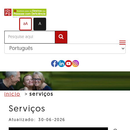
Ir
para
o
aA
A
conteúdo
principal
Alt
me
de
na
inicio
serviços
Serviços
Atualizado: 30-06-2026