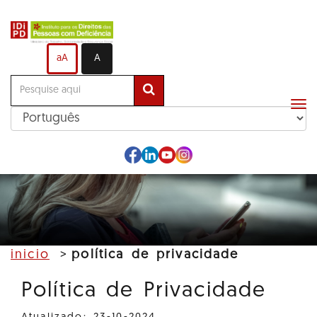
Ir
para
o
aA
A
conteúdo
principal
Alt
me
de
na
inicio
política de privacidade
Política de Privacidade