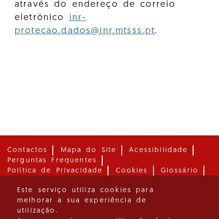
através do endereço de correio
eletrónico
inr-
protecao.dados@inr.mtsss.pt
.
Contactos
Mapa do Site
Acessibilidade
Perguntas Frequentes
Política de Privacidade
Cookies
Glossário
Media
Este serviço utiliza cookies para
melhorar a sua experiência de
Instituto para os Direitos das Pessoas com
utilização.
Deficiência, I. P.