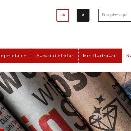
aA
A
dependente
Acessibilidades
Monitorização
N