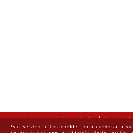
Contactos
Mapa do Site
Acessibilid
Este serviço utiliza cookies para melhorar a su