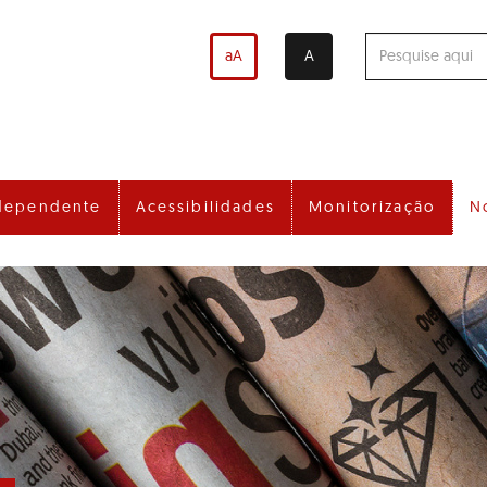
aA
A
dependente
Acessibilidades
Monitorização
N