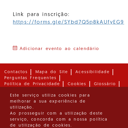
Link para inscrição:
https://forms.gle/SYbd7Q5p8kAUfyEG9
Adicionar evento ao calendário
Contactos
Mapa do Site
Acessibilidade
Perguntas Frequentes
Política de Privacidade
Cookies
Glossário
Media
Este serviço utiliza cookies para
melhorar a sua experiência de
Instituto para os Direitos das Pessoas com
utilização.
Deficiência, I. P.
Ao prosseguir com a utilização deste
Desenvolvido por: Instituto de Informática, I.P.
serviço, concorda com a nossa política
de utilização de cookies.