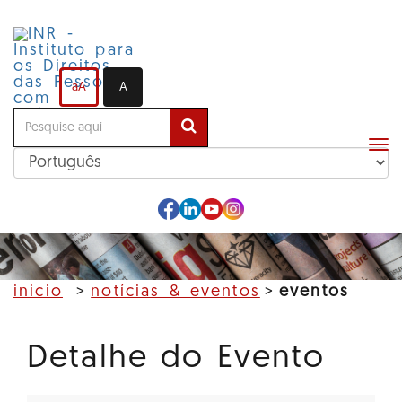
Ir
para
o
conteúdo
aA
A
principal
Alt
me
de
na
inicio
notícias & eventos
eventos
Detalhe do Evento