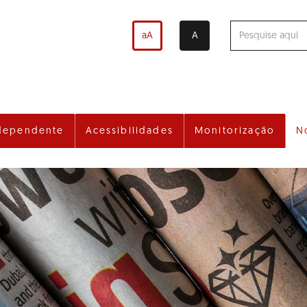
aA
A
dependente
Acessibilidades
Monitorização
N